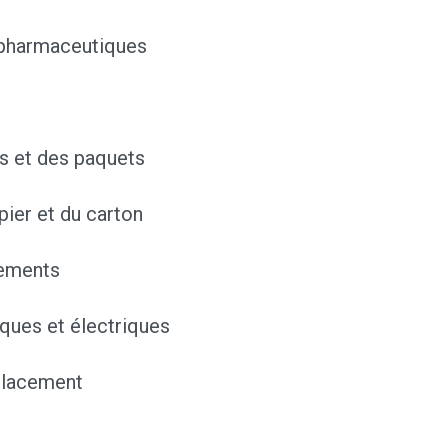
 pharmaceutiques
es et des paquets
pier et du carton
tements
ues et électriques
éplacement